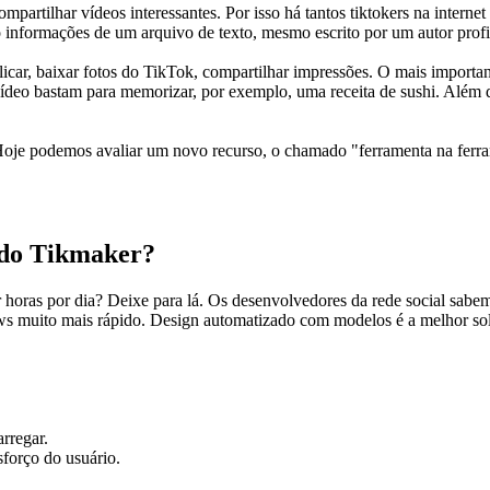
rtilhar vídeos interessantes. Por isso há tantos tiktokers na internet 
o informações de um arquivo de texto, mesmo escrito por um autor profi
car, baixar fotos do TikTok, compartilhar impressões. O mais importante 
ídeo bastam para memorizar, por exemplo, uma receita de sushi. Além d
. Hoje podemos avaliar um novo recurso, o chamado "ferramenta na ferra
 do Tikmaker?
r horas por dia? Deixe para lá. Os desenvolvedores da rede social sabe
ws muito mais rápido. Design automatizado com modelos é a melhor solu
arregar.
sforço do usuário.