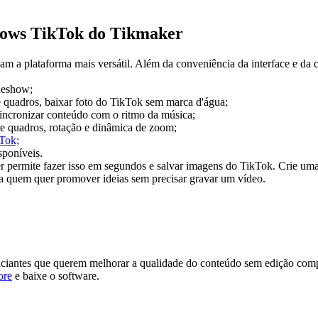
shows TikTok do Tikmaker
am a plataforma mais versátil. Além da conveniência da interface e da
ideshow;
tre quadros, baixar foto do TikTok sem marca d'água;
 sincronizar conteúdo com o ritmo da música;
e quadros, rotação e dinâmica de zoom;
kTok;
sponíveis.
er permite fazer isso em segundos e salvar imagens do TikTok. Crie uma
ara quem quer promover ideias sem precisar gravar um vídeo.
iciantes que querem melhorar a qualidade do conteúdo sem edição compl
ore
e baixe o software.