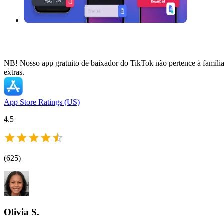
NB! Nosso app gratuito de baixador do TikTok não pertence à famíli
extras.
App Store Ratings (US)
4.5
(
625
)
Olivia S.