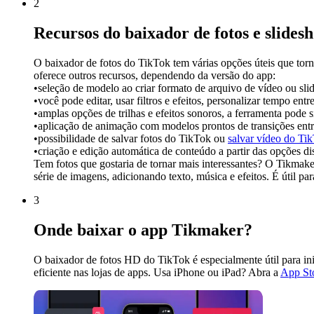
2
Recursos do baixador de fotos e slide
O baixador de fotos do TikTok tem várias opções úteis que torn
oferece outros recursos, dependendo da versão do app:
•
seleção de modelo ao criar formato de arquivo de vídeo ou sl
•
você pode editar, usar filtros e efeitos, personalizar tempo en
•
amplas opções de trilhas e efeitos sonoros, a ferramenta pode
•
aplicação de animação com modelos prontos de transições entr
•
possibilidade de salvar fotos do TikTok ou
salvar vídeo do Ti
•
criação e edição automática de conteúdo a partir das opções di
Tem fotos que gostaria de tornar mais interessantes? O Tikmak
série de imagens, adicionando texto, música e efeitos. É útil p
3
Onde baixar o app Tikmaker?
O baixador de fotos HD do TikTok é especialmente útil para in
eficiente nas lojas de apps. Usa iPhone ou iPad? Abra a
App St