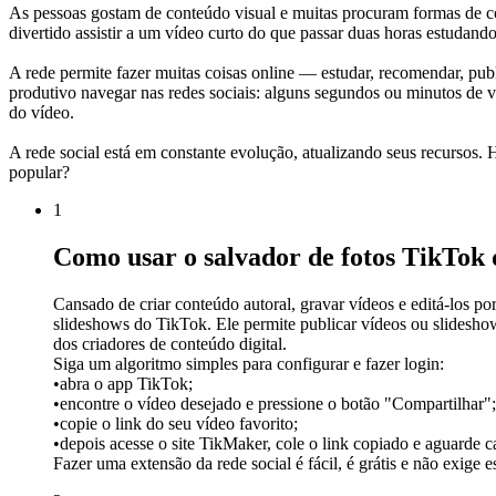
As pessoas gostam de conteúdo visual e muitas procuram formas de compa
divertido assistir a um vídeo curto do que passar duas horas estudand
A rede permite fazer muitas coisas online — estudar, recomendar, publi
produtivo navegar nas redes sociais: alguns segundos ou minutos de v
do vídeo.
A rede social está em constante evolução, atualizando seus recursos
popular?
1
Como usar o salvador de fotos TikTok
Cansado de criar conteúdo autoral, gravar vídeos e editá-los po
slideshows do TikTok. Ele permite publicar vídeos ou slidesho
dos criadores de conteúdo digital.
Siga um algoritmo simples para configurar e fazer login:
•
abra o app TikTok;
•
encontre o vídeo desejado e pressione o botão "Compartilhar";
•
copie o link do seu vídeo favorito;
•
depois acesse o site TikMaker, cole o link copiado e aguarde c
Fazer uma extensão da rede social é fácil, é grátis e não exige e