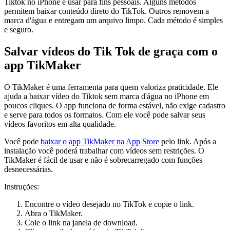
Tiktok no iPhone e usar para fins pessoais. Alguns métodos
permitem baixar conteúdo direto do TikTok. Outros removem a
marca d'água e entregam um arquivo limpo. Cada método é simples
e seguro.
Salvar vídeos do Tik Tok de graça com o
app TikMaker
O TikMaker é uma ferramenta para quem valoriza praticidade. Ele
ajuda a baixar vídeo do Tiktok sem marca d'água no iPhone em
poucos cliques. O app funciona de forma estável, não exige cadastro
e serve para todos os formatos. Com ele você pode salvar seus
vídeos favoritos em alta qualidade.
Você pode
baixar o app TikMaker na App Store
pelo link. Após a
instalação você poderá trabalhar com vídeos sem restrições. O
TikMaker é fácil de usar e não é sobrecarregado com funções
desnecessárias.
Instruções:
Encontre o vídeo desejado no TikTok e copie o link.
Abra o TikMaker.
Cole o link na janela de download.