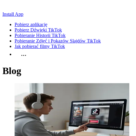
Install App
Pobierz aplikację
Pobierz Dźwięki TikTok
Pobieranie Historii TikTok
Pobieranie Zdjęć i Pokazów Slajdów TikTok
Jak pobierać filmy TikTok
…
Blog