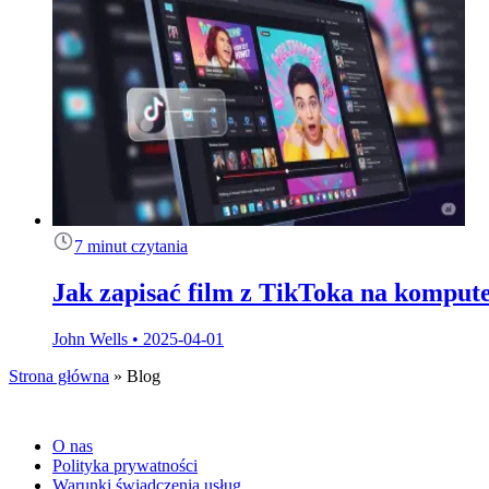
7 minut czytania
Jak zapisać film z TikToka na kompu
John Wells
•
2025-04-01
Strona główna
»
Blog
O nas
Polityka prywatności
Warunki świadczenia usług