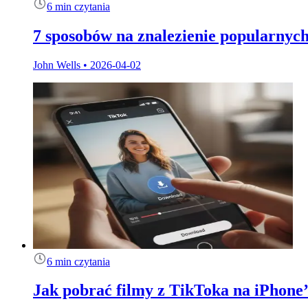
6 min czytania
7 sposobów na znalezienie popularnych
John Wells
•
2026-04-02
6 min czytania
Jak pobrać filmy z TikToka na iPhone