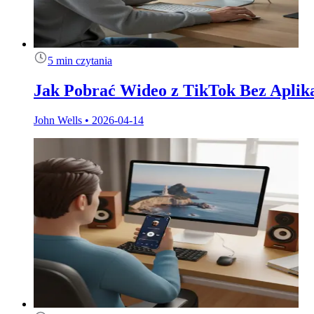
5 min czytania
Jak Pobrać Wideo z TikTok Bez Aplik
John Wells
•
2026-04-14