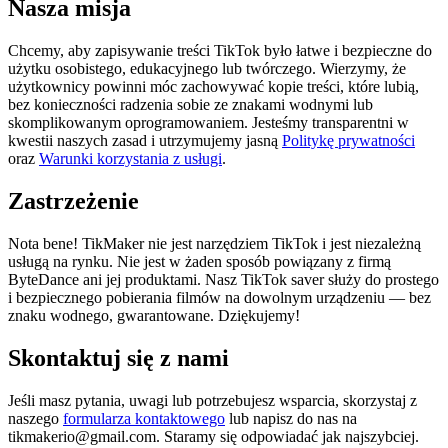
Nasza misja
Chcemy, aby zapisywanie treści TikTok było łatwe i bezpieczne do
użytku osobistego, edukacyjnego lub twórczego. Wierzymy, że
użytkownicy powinni móc zachowywać kopie treści, które lubią,
bez konieczności radzenia sobie ze znakami wodnymi lub
skomplikowanym oprogramowaniem. Jesteśmy transparentni w
kwestii naszych zasad i utrzymujemy jasną
Politykę prywatności
oraz
Warunki korzystania z usługi
.
Zastrzeżenie
Nota bene! TikMaker nie jest narzędziem TikTok i jest niezależną
usługą na rynku. Nie jest w żaden sposób powiązany z firmą
ByteDance ani jej produktami. Nasz TikTok saver służy do prostego
i bezpiecznego pobierania filmów na dowolnym urządzeniu — bez
znaku wodnego, gwarantowane. Dziękujemy!
Skontaktuj się z nami
Jeśli masz pytania, uwagi lub potrzebujesz wsparcia, skorzystaj z
naszego
formularza kontaktowego
lub napisz do nas na
tikmakerio@gmail.com. Staramy się odpowiadać jak najszybciej.