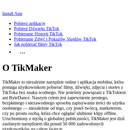
Install App
Pobierz aplikację
Pobierz Dźwięki TikTok
Pobieranie Historii TikTok
Pobieranie Zdjęć i Pokazów Slajdów TikTok
Jak pobierać filmy TikTok
…
O TikMaker
TikMaker to niezależne narzędzie online i aplikacja mobilna, która
pomaga użytkownikom pobierać filmy, dźwięki, zdjęcia i stories z
TikToka bez znaku wodnego. Nie jesteśmy powiązani z TikTokiem
ani ByteDance. Naszym celem jest zapewnienie prostego,
bezpłatnego i niezawodnego sposobu zapisywania treści do użytku
osobistego — niezależnie od tego, czy jesteś twórcą, marketerem,
czy po prostu osobą, która chce oglądać ulubione klipy offline.
Uruchomiony z myślą o globalnej publiczności, TikMaker jest dziś
zaufanym narzędziem dla ponad 50 000 zadowolonych
użytkowników na całym świecie.