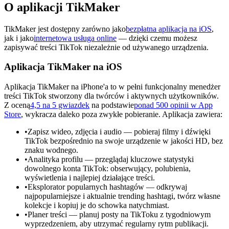
O aplikacji TikMaker
TikMaker jest dostępny zarówno jako
bezpłatna aplikacja na iOS
,
jak i jako
internetowa usługa online
— dzięki czemu możesz
zapisywać treści TikTok niezależnie od używanego urządzenia.
Aplikacja TikMaker na iOS
Aplikacja TikMaker na iPhone'a to w pełni funkcjonalny menedżer
treści TikTok stworzony dla twórców i aktywnych użytkowników.
Z oceną
4,5 na 5 gwiazdek
na podstawie
ponad 500 opinii w App
Store
, wykracza daleko poza zwykłe pobieranie. Aplikacja zawiera:
•
Zapisz wideo, zdjęcia i audio — pobieraj filmy i dźwięki
TikTok bezpośrednio na swoje urządzenie w jakości HD, bez
znaku wodnego.
•
Analityka profilu — przeglądaj kluczowe statystyki
dowolnego konta TikTok: obserwujący, polubienia,
wyświetlenia i najlepiej działające treści.
•
Eksplorator popularnych hashtagów — odkrywaj
najpopularniejsze i aktualnie trending hashtagi, twórz własne
kolekcje i kopiuj je do schowka natychmiast.
•
Planer treści — planuj posty na TikToku z tygodniowym
wyprzedzeniem, aby utrzymać regularny rytm publikacji.