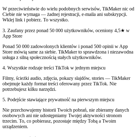
W przeciwieństwie do wielu podobnych serwisów, TikMaker nic od
Ciebie nie wymaga — żadnej rejestracji, e-maila ani subskrypcji.
Wklej link i pobierz. To wszystko.
3
.
Zaufany przez ponad 50 000 użytkowników, oceniony 4,5★ w
App Store
Ponad 50 000 zadowolonych klientów i ponad 500 opinii w App
Store mówią same za siebie. TikMaker to sprawdzona i niezawodna
usługa z silną społecznością stałych użytkowników.
4
.
Wszystkie rodzaje treści TikTok w jednym miejscu
Filmy, ścieżki audio, zdjęcia, pokazy slajdów, stories — TikMaker
obejmuje każdy format treści oferowany przez TikTok. Nie
potrzebujesz kilku narzędzi.
5
.
Podejście stawiające prywatność na pierwszym miejscu
Nie przechowujemy historii Twoich pobrań, nie zbieramy danych
osobowych ani nie udostępniamy Twojej aktywności stronom
trzecim. To, co pobierasz, pozostaje między Tobą a Twoim
urządzeniem.