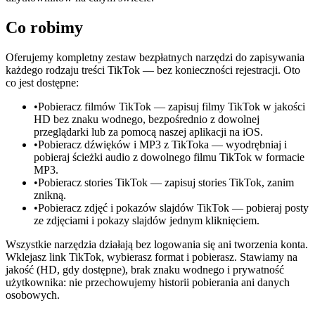
Co robimy
Oferujemy kompletny zestaw bezpłatnych narzędzi do zapisywania
każdego rodzaju treści TikTok — bez konieczności rejestracji. Oto
co jest dostępne:
•
Pobieracz filmów TikTok — zapisuj filmy TikTok w jakości
HD bez znaku wodnego, bezpośrednio z dowolnej
przeglądarki lub za pomocą naszej aplikacji na iOS.
•
Pobieracz dźwięków i MP3 z TikToka — wyodrębniaj i
pobieraj ścieżki audio z dowolnego filmu TikTok w formacie
MP3.
•
Pobieracz stories TikTok — zapisuj stories TikTok, zanim
znikną.
•
Pobieracz zdjęć i pokazów slajdów TikTok — pobieraj posty
ze zdjęciami i pokazy slajdów jednym kliknięciem.
Wszystkie narzędzia działają bez logowania się ani tworzenia konta.
Wklejasz link TikTok, wybierasz format i pobierasz. Stawiamy na
jakość (HD, gdy dostępne), brak znaku wodnego i prywatność
użytkownika: nie przechowujemy historii pobierania ani danych
osobowych.