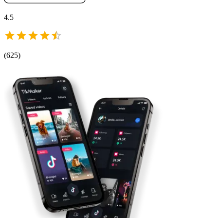
4.5
(
625
)