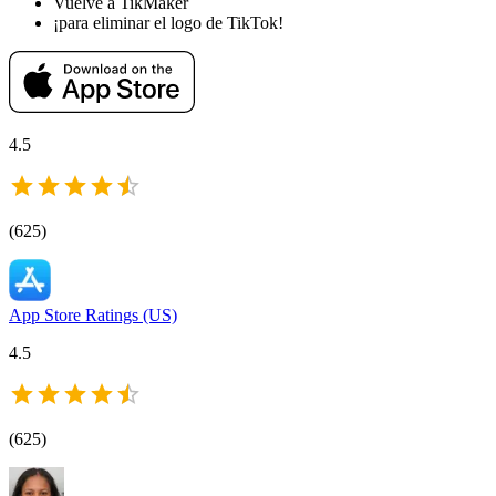
Vuelve a TikMaker
¡para eliminar el logo de TikTok!
4.5
(
625
)
App Store Ratings (US)
4.5
(
625
)