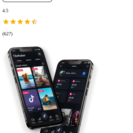
4.5
(
627
)