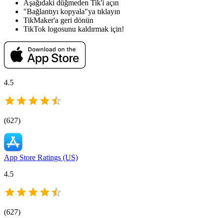
Aşağıdaki düğmeden Tik'i açın
"Bağlantıyı kopyala"ya tıklayın
TikMaker'a geri dönün
TikTok logosunu kaldırmak için!
4.5
(
627
)
App Store Ratings (US)
4.5
(
627
)