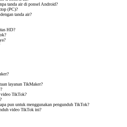
a tanda air di ponsel Android?
top (PC)?
dengan tanda air?
itas HD?
ok?
ya?
?
aker?
ntuan layanan TikMaker?
r?
 video TikTok?
?
nsi apa pun untuk menggunakan pengunduh TikTok?
nduh video TikTok ini?