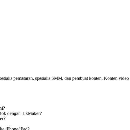
esialis pemasaran, spesialis SMM, dan pembuat konten. Konten video ta
ni?
Tok dengan TikMaker?
er?
ke iPhone/iPad?