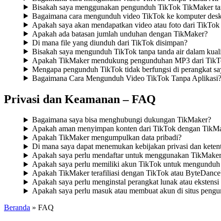
Bisakah saya menggunakan pengunduh TikTok TikMaker tanp
Bagaimana cara mengunduh video TikTok ke komputer desk
Apakah saya akan mendapatkan video atau foto dari TikTok 
Apakah ada batasan jumlah unduhan dengan TikMaker?
Di mana file yang diunduh dari TikTok disimpan?
Bisakah saya mengunduh TikTok tanpa tanda air dalam kual
Apakah TikMaker mendukung pengunduhan MP3 dari TikT
Mengapa pengunduh TikTok tidak berfungsi di perangkat sa
Bagaimana Cara Mengunduh Video TikTok Tanpa Aplikasi
Privasi dan Keamanan – FAQ
Bagaimana saya bisa menghubungi dukungan TikMaker?
Apakah aman menyimpan konten dari TikTok dengan TikM
Apakah TikMaker mengumpulkan data pribadi?
Di mana saya dapat menemukan kebijakan privasi dan kete
Apakah saya perlu mendaftar untuk menggunakan TikMake
Apakah saya perlu memiliki akun TikTok untuk mengunduh
Apakah TikMaker terafiliasi dengan TikTok atau ByteDance
Apakah saya perlu menginstal perangkat lunak atau ekste
Apakah saya perlu masuk atau membuat akun di situs pengu
Beranda
»
FAQ