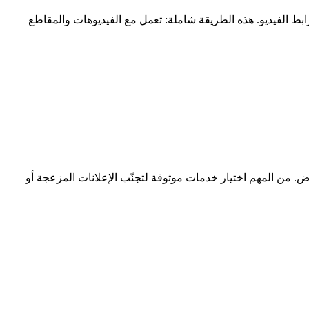
دمين الذين لا يريدون تثبيت تطبيقات إضافية. ما عليك إلا فتح أداة تنزيل عبر الإنترنت مجانًا من خلال Safari ولصق رابط الفيديو. هذه الطريقة شاملة: تعمل مع الفيديوهات والمقاطع
رض. من المهم اختيار خدمات موثوقة لتجنّب الإعلانات المزعجة أو