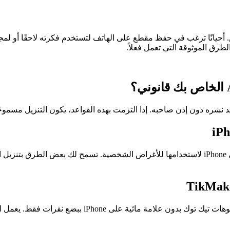
. أحيانًا ترغب في حفظ مقطع على الهاتف لتستخدم فكرته لاحقًا أو 
 نشره دون إذن صاحبه. إذا التزمت بهذه القواعد، يكون التنزيل مسموحًا 
هناك طرق متعددة لحفظ الفيديو. يمكنك حفظ فيديوهات تيك توك على iPhone لاستخدامها للأغراض ا
TikMaker أداة صُمِّمت لمن يقدّرون السهولة. تساعدك على