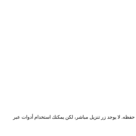
ا تتضمن هذه القصص محتوى مفيدًا ترغب في حفظه. لا يوجد زر تنزيل مباشر، لكن يمكنك استخدام أدوات عبر