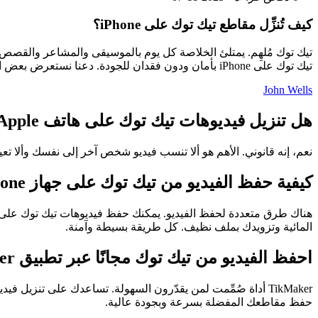
كيف تُنزِّل مقاطع تيك توك على iPhone؟
تيك توك مُلهِم. يمتلئ الخلاصة كل يوم بالموسيقى والمشاعر والقصص
تيك توك على iPhone بأمان ودون فقدان للجودة. دعنا نستعرض بعض الطرق الموثوقة التي تعمل فعلاً.
John Wells
هل تنزيل فيديوهات تيك توك على هاتف Apple الخاص بك قانوني؟
نعم، إنه قانوني. الأهم هو ألا تنسب فيديو شخص آخر إلى نفسك وألا تعيد
كيفية حفظ الفيديو من تيك توك على جهاز iPhone
المائية وتزويدك بملف نظيف. كل طريقة بسيطة وآمنة.
احفظ الفيديو من تيك توك مجانًا عبر تطبيق TikMaker
حفظ مقاطعك المفضلة بسرعة وبجودة عالية.