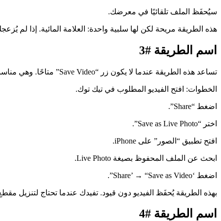
سيُحفَظ الملف تلقائيًا في معرضك.
هذه الطريقة مريحة لكن لها سلبية واحدة: العلامة المائية. إذا لم يُزعجك شعار تيك توك، يمكنك تنزيل فيديوهات 
اسم الطريقة #3
تساعد هذه الطريقة عندما لا يكون زر “Save Video” متاحًا. وهي مناسبة لمن لا يستطيعون تنزيل الفيديو مباشرة من تيك توك. تعمل على جميع طرازات iPhone ولا تتطلب تثبيت أي تطبيق.
الخطوات: افتح الفيديو المطلوب في تيك توك.
اضغط “Share”.
اختر “Save as Live Photo”.
افتح تطبيق “الصور” على iPhone.
ابحث عن الملف المحفوظ بصيغة Live Photo.
اضغط ‘Share’ → “Save as Video”.
بهذه الطريقة يُحفَظ الفيديو دون قيود. تفيدك عندما تحتاج لتنزيل مقطع حتى
اسم الطريقة #4