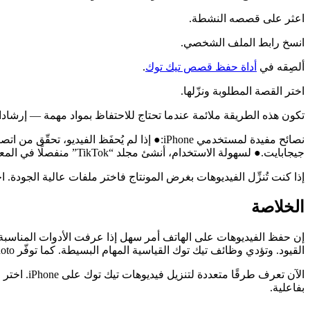
اعثر على قصصه النشطة.
انسخ رابط الملف الشخصي.
ألصِقه في
أداة حفظ قصص تيك توك
.
اختر القصة المطلوبة ونزّلها.
تكون هذه الطريقة ملائمة عندما تحتاج للاحتفاظ بمواد مهمة — إرشاد
نصائح مفيدة لمستخدمي iPhone:
● إذا لم يُحفَظ الفيديو، تحقّق من ات
جيجابايت.
● لسهولة الاستخدام، أنشئ مجلد “TikTok” منفصلًا في المعرض — سيُسهِّل التعامل مع المواد.
إذا كنت تُنزِّل الفيديوهات بغرض المونتاج فاختر ملفات عالية الجودة
الخلاصة
القيود. وتؤدي وظائف تيك توك القياسية المهام البسيطة. كما توفّر Live Photo وأداة حفظ قصص تيك توك خيارات إضافية إذا احتجت لحفظ القصص أو المحتوى المقيّد.
الآن تعرف
بفاعلية.