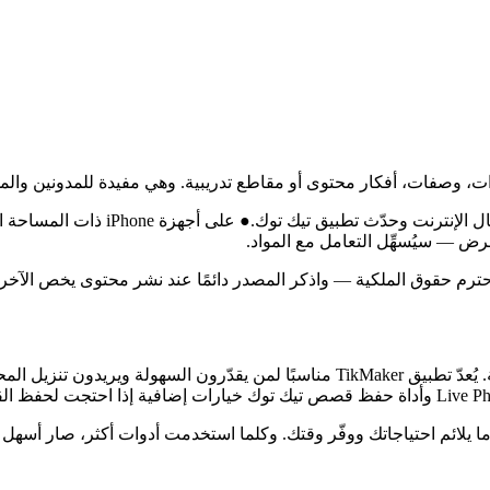
ات، وصفات، أفكار محتوى أو مقاطع تدريبية. وهي مفيدة للمدونين وال
صال الإنترنت وحدّث تطبيق تيك توك.
. احترم حقوق الملكية — واذكر المصدر دائمًا عند نشر محتوى يخص الآخر
إن حفظ الفيديوهات على الهاتف أمر سهل إذا عرفت الأدوات المناسبة. يُعدّ تطبيق aker
 طرقًا متعددة لتنزيل فيديوهات تيك توك على iPhone. اختر ما يلائم احتياجاتك ووفّر وقتك. وكلما ا