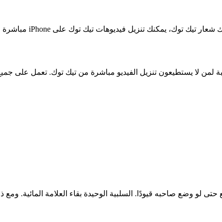
تيك توك على iPhone مباشرة من التطبيق. هذا حل مناسب لمن يريد حفظ المحتوى دون تعقيد.
 لو وضع صاحبه قيودًا. السلبية الوحيدة بقاء العلامة المائية. ومع ذلك تعمل