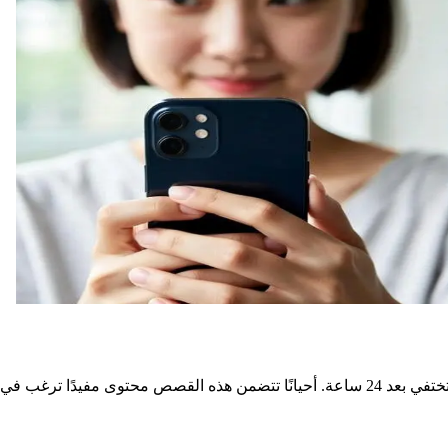
تظهر الـStories في تيك توك بوتيرة متزايدة — مقاطع عمودية قصيرة تختفي بعد 24 ساعة. أحيانً