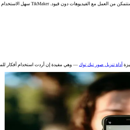
لفيديوهات دون قيود. TikMaker سهل الاستخدام وغير مُثقَل بوظائف لا حاجة لها.
أداة تنزيل صور تيك توك
— وهي مفيدة إن أردت استخدام أفكار للمح