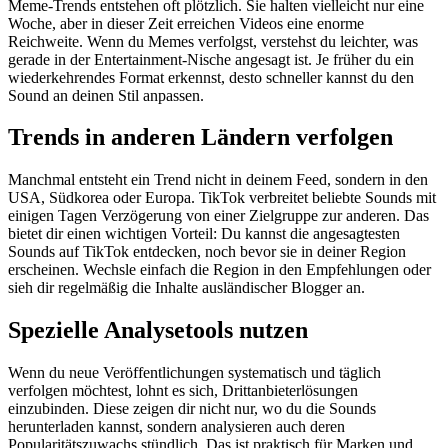
Meme-Trends entstehen oft plötzlich. Sie halten vielleicht nur eine
Woche, aber in dieser Zeit erreichen Videos eine enorme
Reichweite. Wenn du Memes verfolgst, verstehst du leichter, was
gerade in der Entertainment-Nische angesagt ist. Je früher du ein
wiederkehrendes Format erkennst, desto schneller kannst du den
Sound an deinen Stil anpassen.
Trends in anderen Ländern verfolgen
Manchmal entsteht ein Trend nicht in deinem Feed, sondern in den
USA, Südkorea oder Europa. TikTok verbreitet beliebte Sounds mit
einigen Tagen Verzögerung von einer Zielgruppe zur anderen. Das
bietet dir einen wichtigen Vorteil: Du kannst die angesagtesten
Sounds auf TikTok entdecken, noch bevor sie in deiner Region
erscheinen. Wechsle einfach die Region in den Empfehlungen oder
sieh dir regelmäßig die Inhalte ausländischer Blogger an.
Spezielle Analysetools nutzen
Wenn du neue Veröffentlichungen systematisch und täglich
verfolgen möchtest, lohnt es sich, Drittanbieterlösungen
einzubinden. Diese zeigen dir nicht nur, wo du die Sounds
herunterladen kannst, sondern analysieren auch deren
Popularitätszuwachs stündlich. Das ist praktisch für Marken und