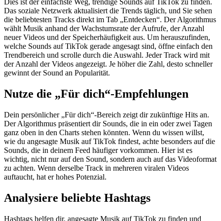
Dies ist der einfachste Weg, trendige Sounds auf TikTok zu finden.
Das soziale Netzwerk aktualisiert die Trends täglich, und Sie sehen
die beliebtesten Tracks direkt im Tab „Entdecken“. Der Algorithmus
wählt Musik anhand der Wachstumsrate der Aufrufe, der Anzahl
neuer Videos und der Speicherhäufigkeit aus. Um herauszufinden,
welche Sounds auf TikTok gerade angesagt sind, öffne einfach den
Trendbereich und scrolle durch die Auswahl. Jeder Track wird mit
der Anzahl der Videos angezeigt. Je höher die Zahl, desto schneller
gewinnt der Sound an Popularität.
Nutze die „Für dich“-Empfehlungen
Dein persönlicher „Für dich“-Bereich zeigt dir zukünftige Hits an.
Der Algorithmus präsentiert dir Sounds, die in ein oder zwei Tagen
ganz oben in den Charts stehen könnten. Wenn du wissen willst,
wie du angesagte Musik auf TikTok findest, achte besonders auf die
Sounds, die in deinem Feed häufiger vorkommen. Hier ist es
wichtig, nicht nur auf den Sound, sondern auch auf das Videoformat
zu achten. Wenn derselbe Track in mehreren viralen Videos
auftaucht, hat er hohes Potenzial.
Analysiere beliebte Hashtags
Hashtags helfen dir, angesagte Musik auf TikTok zu finden und