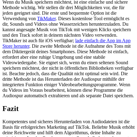
Wenn du Musik speichern möchtest, ist eine einfache und sichere
Methode wichtig. Wir stellen dir drei Möglichkeiten vor, die für
jeden geeignet sind. Die erste und bequemste Option ist die
Verwendung von
TikMaker
. Dieses kostenlose Tool ermöglicht es
dir, Sounds und Videos ohne Wasserzeichen herunterzuladen. Du
kannst angesagte Musik von TikTok mit wenigen Klicks speichern
und den Track sofort in deinem nächsten Video verwenden.
TikMaker ist auch für iOS verfügbar;
lade einfach die App im App
Store herunter
. Die zweite Methode ist die Aufnahme des Tons mit
dem Diktiergerät deines Smartphones. Diese Methode ist einfach,
erfordert aber eine ruhige Umgebung und eine stabile
Videowiedergabe. Sie eignet sich, wenn du einen seltenen Sound
speichern möchtest, der nicht in öffentlichen Bibliotheken verfügbar
ist. Beachte jedoch, dass die Qualität nicht optimal sein wird. Die
dritte Methode ist das Herunterladen der Audiospur mithilfe der
integrierten Funktion einiger Videobearbeitungsprogramme. Wenn
du Videos im Voraus bearbeitest, können diese Programme die
Audiospur automatisch extrahieren und als separate Datei speichern.
Fazit
Kompetentes und sicheres Herunterladen von Audiodateien ist die
Basis für erfolgreiches Marketing auf TikTok. Beliebte Musik erhöht
deine Reichweite und hilft dem Algorithmus, deine Inhalte zu