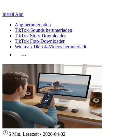
Install App
App herunterladen
TikTok-Sounds herunterladen
TikTok Story Downloader
TikTok Foto-Downloader
Wie man TikTok-Videos herunterlädt
…
6 Min. Lesezeit
•
2026-04-02